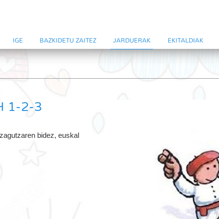
IGE
BAZKIDETU ZAITEZ
JARDUERAK
EKITALDIAK
 1-2-3
ezagutzaren bidez, euskal