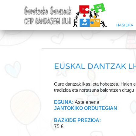
HASIERA
EUSKAL DANTZAK LH
Gure dantzak ikasi eta hobetzea. Haien 
tradizioa eta nortasuna baloratzen ditugu
EGUNA:
Astelehena
JANTOKIKO ORDUTEGIAN
BAZKIDE PREZIOA:
75 €