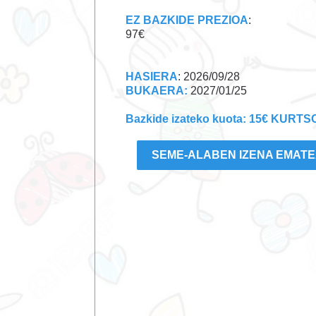
EZ BAZKIDE PREZIOA
:
97€
HASIERA
: 2026/09/28
BUKAERA:
2027/01/25
Bazkide izateko kuota: 15€ KURT
SEME-ALABEN IZENA EMAT