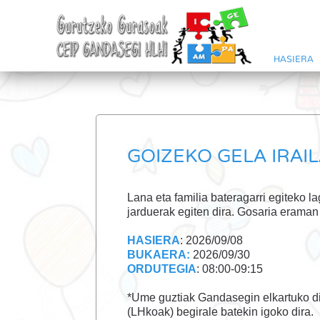
HASIERA
GOIZEKO GELA IRAIL
Lana eta familia bateragarri egiteko la
jarduerak egiten dira. Gosaria eraman
HASIERA
: 2026/09/08
BUKAERA:
2026/09/30
ORDUTEGIA
: 08:00-09:15
*Ume guztiak Gandasegin elkartuko di
(LHkoak) begirale batekin igoko dira.