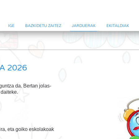
IGE
BAZKIDETU ZAITEZ
JARDUERAK
EKITALDIAK
A 2026
guntza da. Bertan jolas-
 daiteke.
ra, eta goiko eskolakoak