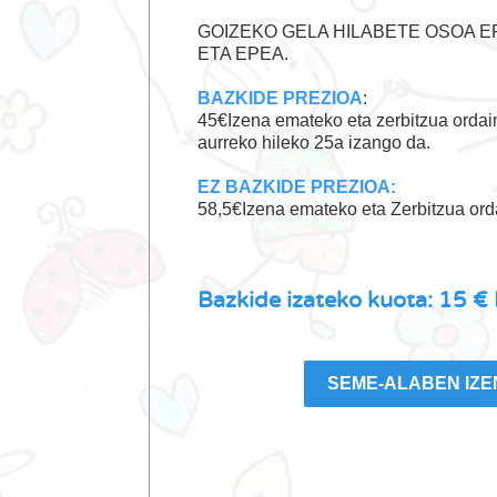
GOIZEKO GELA HILABETE OSOA E
ETA EPEA.
BAZKIDE PREZIOA
:
45€Izena emateko eta zerbitzua orda
aurreko hileko 25a izango da.
EZ BAZKIDE PREZIOA:
58,5€Izena emateko eta Zerbitzua ord
Bazkide izateko kuota: 15
SEME-ALABEN IZE