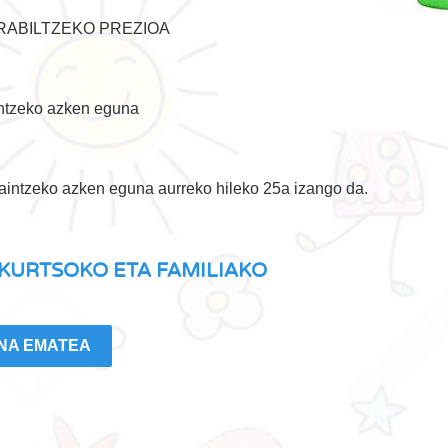
RABILTZEKO PREZIOA
intzeko azken eguna
aintzeko azken eguna aurreko hileko 25a izango da.
 € KURTSOKO ETA FAMILIAKO
NA EMATEA