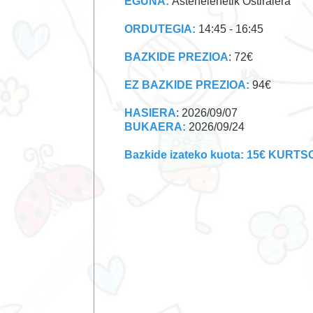
EGUNA:
Astehelenetik Ostiralera
ORDUTEGIA:
14:45 - 16:45
BAZKIDE PREZIOA
: 72€
EZ BAZKIDE PREZIOA:
94€
HASIERA
: 2026/09/07
BUKAERA:
2026/09/24
Bazkide izateko kuota: 15€ KURT