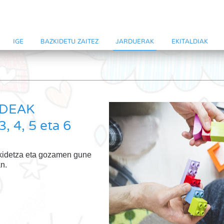
IGE
BAZKIDETU ZAITEZ
JARDUERAK
EKITALDIAK
LDEAK
, 4, 5 eta 6
ikidetza eta gozamen gune
an.