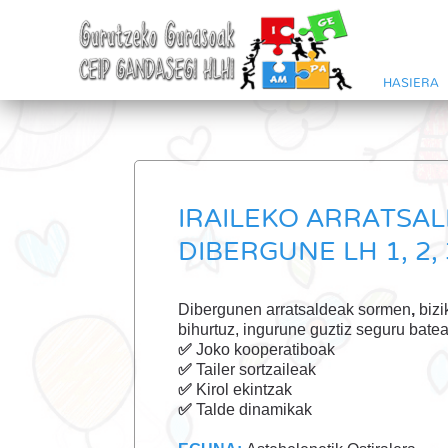
HASIERA
IRAILEKO ARRATSA
DIBERGUNE LH 1, 2, 3
Dibergunen arratsaldeak sormen
,
biz
bihurtuz, ingurune guztiz seguru bate
✅
Joko kooperatiboak
✅
Tailer sortzaileak
✅
Kirol ekintzak
✅
Talde dinamikak