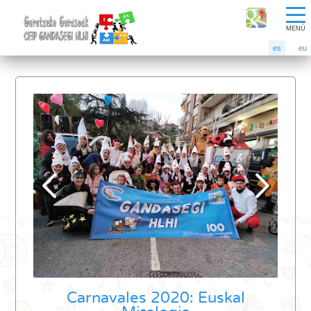
MENÚ
es
eu
Carnavales 2020: Euskal