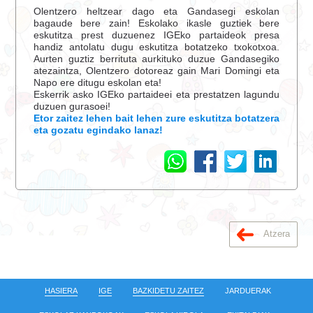
Olentzero heltzear dago eta Gandasegi eskolan
bagaude bere zain! Eskolako ikasle guztiek bere
eskutitza prest duzuenez IGEko partaideok presa
handiz antolatu dugu eskutitza botatzeko txokotxoa.
Aurten guztiz berrituta aurkituko duzue Gandasegiko
atezaintza, Olentzero dotoreaz gain Mari Domingi eta
Napo ere ditugu eskolan eta!
Eskerrik asko IGEko partaideei eta prestatzen lagundu
duzuen gurasoei!
Etor zaitez lehen bait lehen zure eskutitza botatzera
eta gozatu egindako lanaz!
Atzera
HASIERA
IGE
BAZKIDETU ZAITEZ
JARDUERAK