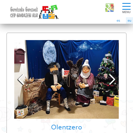
MENU
es
eu
Olentzero