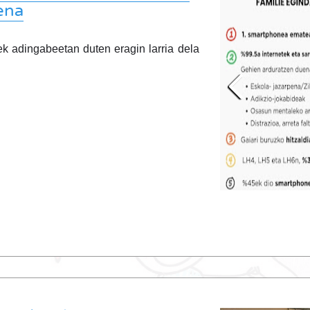
ena
k adingabeetan duten eragin larria dela