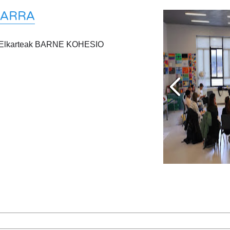
ZARRA
aso Elkarteak BARNE KOHESIO