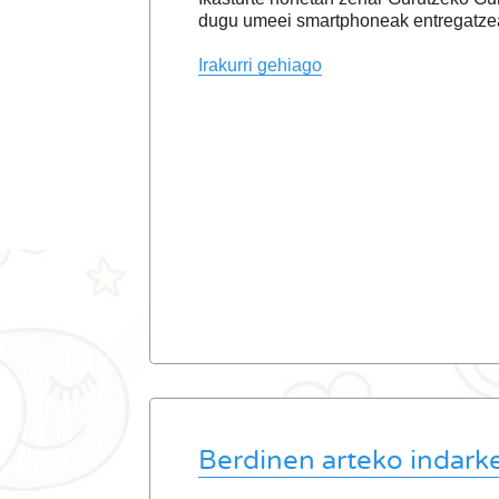
dugu umeei smartphoneak entregatzea
Irakurri gehiago
Berdinen arteko indarke