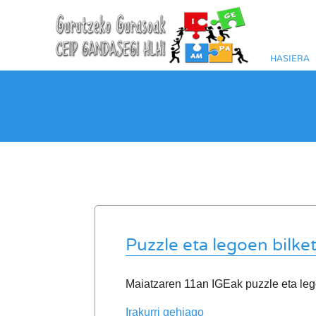
HASIERA
Puzzle eta legoen bilke
Maiatzaren 11an IGEak puzzle eta leg
Irakurri gehiago