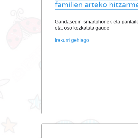
familien arteko hitzarm
Gandasegin smartphonek eta pantaile
eta, oso kezkatuta gaude.
Irakurri gehiago