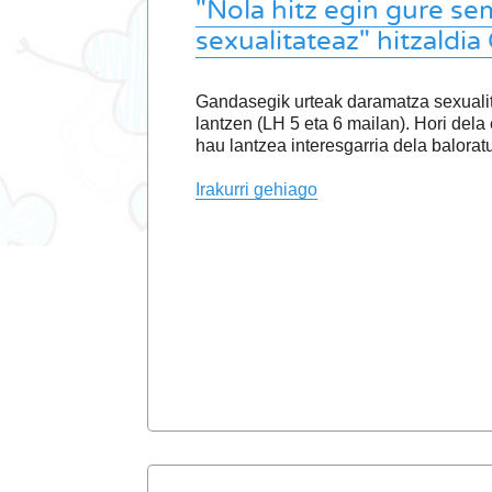
"Nola hitz egin gure se
sexualitateaz" hitzaldi
Gandasegik urteak daramatza sexuali
lantzen (LH 5 eta 6 mailan). Hori dela 
hau lantzea interesgarria dela baloratu
Irakurri gehiago