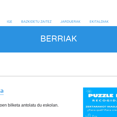
IGE
BAZKIDETU ZAITEZ
JARDUERAK
EKITALDIAK
BERRIAK
ta
oen bilketa antolatu du eskolan.