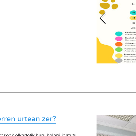
en urtean zer?
soak elkartetik buru belarri jarraitu