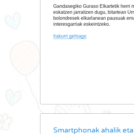
Gandasegiko Guraso Elkartetik herr
eskatzen jarraitzen dugu, bitartean Ur
bolondresek elkarlanean pausuak emate
interesgarriak eskeintzeko.
Irakurri gehiago
Smartphonak ahalik et