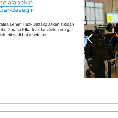
me alabekin
a Gandasegin
tatea Lehen Hezkuntzako azken zikloan
eta, Guraso Elkarteak familiekin ere gai
 du hitzaldi bat antolatuz.