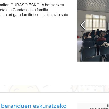
i mailan GURASO ESKOLA bat sortzea
reta eta Gandasegiko familia
n ari gara familiei sentsibilizazio saio
a beranduen eskuratzeko