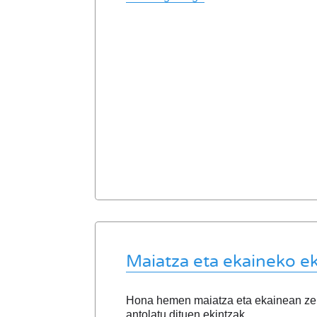
Maiatza eta ekaineko e
Hona hemen maiatza eta ekainean ze
antolatu dituen ekintzak.