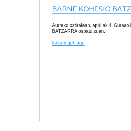
BARNE KOHESIO BAT
Aurreko ostiralean, apirilak 4, Gur
BATZARRA ospatu zuen.
Irakurri gehiago