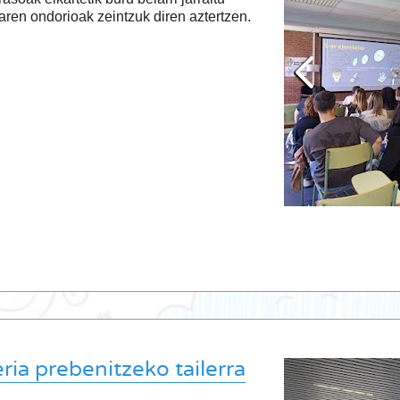
ren ondorioak zeintzuk diren aztertzen.
ria prebenitzeko tailerra