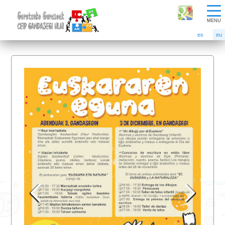
MENU
es
eu