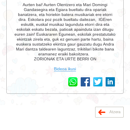
Aurten bai! Aurten Olentzero eta Mari Domingi
Gandasegira eta Egiara bueltatu dira opariak
banatzera, eta horiekin batera musikariak ere etorri
dira. Eskolara poz pozik bueltatu daitezan, IGEren
eskutik, euskal musikaz lagunduta etorri dira eta
eskolak eskatu bezala, patioak apainduta izan ditugu
euren zain! Euskararen Egunean, eskolak prestatutako
ekintzak zirela eta, guk ez genuen parte hartu, baina
euskera sustatzeko ekintza gaur gauzatu dugu Andra
Mari dantza taldearen laguntzaz, trikitilari bikote bana
eramanez eraiki bakoitzera.
ZORIONAK ETA URTE BERRI ON
Bideoa ikusi
Atzera