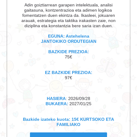
Adin goiztiarrean garapen intelektuala, analisi
gaitasuna, kontzentrazioa eta adimen logikoa
fomentatzen duen ekintza da. Ikasleei, jokuaren
arauak, estrategia eta taktika irakasten zaie, non
diziplina eta konstantzia bere saria izan duen.
EGUNA: Astehelena
JANTOKIKO ORDUTEGIAN
BAZKIDE PREZIOA:
75€
EZ BAZKIDE PREZIOA:
97€
HASIERA
:
2026/09/28
BUKAERA:
2027/01/25
Bazkide izateko kuota: 15€ KURTSOKO ETA
FAMILIAKO