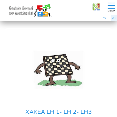
MENU
es
eu
XAKEA LH 1- LH 2- LH3