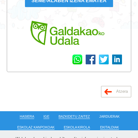
SEME-ALABEN IZENA EMATEA
Atzera
HASIERA
IGE
BAZKIDETU ZAITEZ
JARDUERAK
ESKOLAZ KANPOKOAK
ESKOLA KIROLA
EKITALDIAK
BERRIAK
OHARRAK
KONTAKTUA