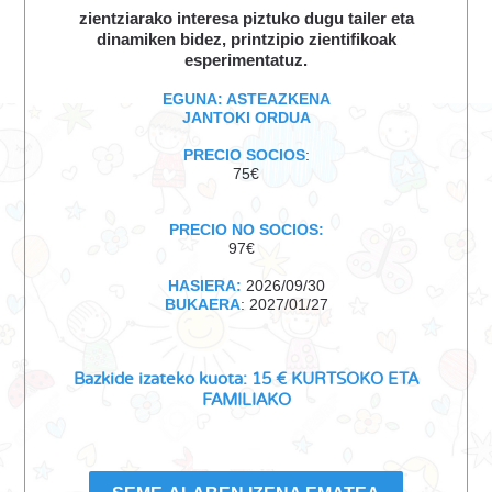
zientziarako interesa piztuko dugu tailer eta
dinamiken bidez, printzipio zientifikoak
esperimentatuz.
EGUNA: ASTEAZKENA
JANTOKI ORDUA
PRECIO SOCIOS
:
75€
PRECIO NO SOCIOS:
97€
HASIERA:
2026/09/30
BUKAERA
: 2027/01/27
Bazkide izateko kuota: 15 € KURTSOKO ETA
FAMILIAKO