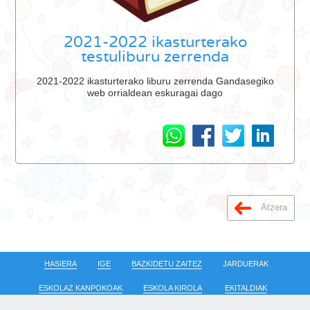
2021-2022 ikasturterako
testuliburu zerrenda
2021-2022 ikasturterako liburu zerrenda Gandasegiko
web orrialdean eskuragai dago
Atzera
HASIERA
IGE
BAZKIDETU ZAITEZ
JARDUERAK
ESKOLAZ KANPOKOAK
ESKOLA KIROLA
EKITALDIAK