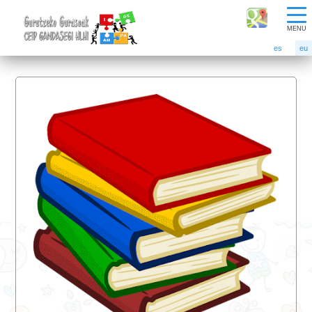
MENU
es
eu